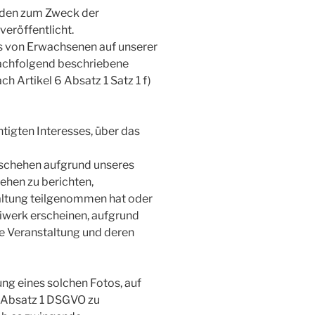
rden zum Zweck der
eröffentlicht.
os von Erwachsenen auf unserer
nachfolgend beschriebene
h Artikel 6 Absatz 1 Satz 1 f)
igten Interesses, über das
schehen aufgrund unseres
ehen zu berichten,
altung teilgenommen hat oder
eiwerk erscheinen, aufgrund
ie Veranstaltung und deren
ng eines solchen Fotos, auf
1 Absatz 1 DSGVO zu