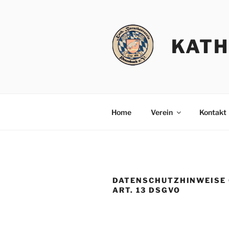
Zum
Inhalt
springen
KATH
Home
Verein
Kontakt
DATENSCHUTZHINWEISE G
RT. 13 DSGVO