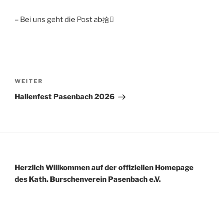
– Bei uns geht die Post ab拾
Beitragsnavigation
Nächster
WEITER
Beitrag
Hallenfest Pasenbach 2026
Herzlich Willkommen auf der offiziellen Homepage
des Kath.
Burschenverein Pasenbach e.V.